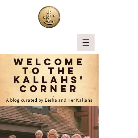
welcome
to the
kallahs'
corner
A blog curated by Eesha and Her Kallahs